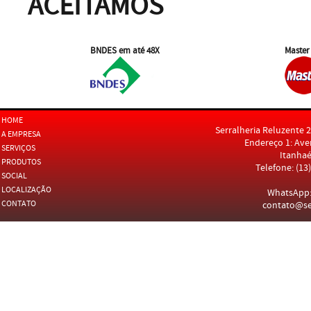
ACEITAMOS
BNDES em até 48X
Master
HOME
Serralheria Reluzente 2
A EMPRESA
Endereço 1: Aven
SERVIÇOS
Itanhaé
PRODUTOS
Telefone: (13
SOCIAL
LOCALIZAÇÃO
WhatsApp: 
CONTATO
contato@se